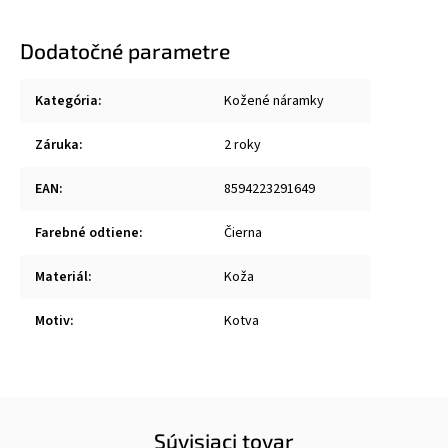
Dodatočné parametre
Kategória
:
Kožené náramky
Záruka
:
2 roky
EAN
:
8594223291649
Farebné odtiene
:
Čierna
Materiál
:
Koža
Motiv
:
Kotva
Súvisiaci tovar