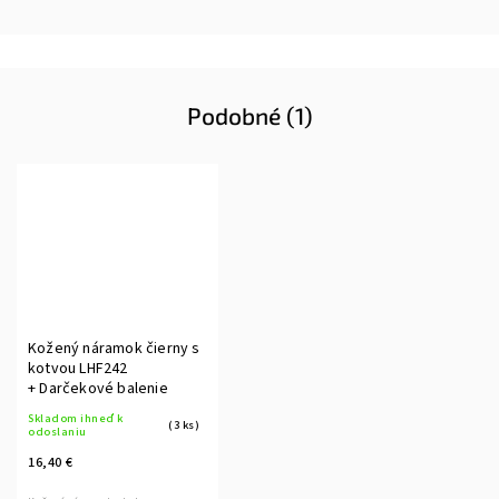
Podobné (1)
Kožený náramok čierny s
kotvou LHF242
+ Darčekové balenie
Skladom ihneď k
(3 ks)
odoslaniu
16,40 €