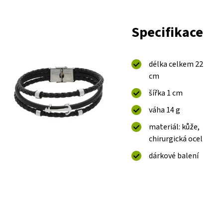
Specifikace
délka celkem 22
cm
šířka 1 cm
váha 14 g
materiál: kůže,
chirurgická ocel
dárkové balení