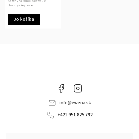
Kožený náramok s kotvou z
chirurgickej ocele....
Do košíka
Facebook
Instagram
info
@
ewena.sk
+421 951 825 792