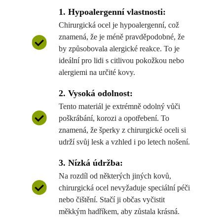
1. Hypoalergenní vlastnosti:
Chirurgická ocel je hypoalergenní, což
znamená, že je méně pravděpodobné, že
by způsobovala alergické reakce. To je
ideální pro lidi s citlivou pokožkou nebo
alergiemi na určité kovy.
2. Vysoká odolnost:
Tento materiál je extrémně odolný vůči
poškrábání, korozi a opotřebení. To
znamená, že šperky z chirurgické oceli si
udrží svůj lesk a vzhled i po letech nošení.
3. Nízká údržba:
Na rozdíl od některých jiných kovů,
chirurgická ocel nevyžaduje speciální péči
nebo čištění. Stačí ji občas vyčistit
měkkým hadříkem, aby zůstala krásná.