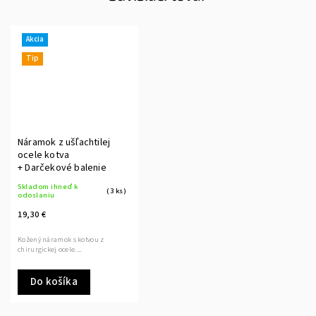
Akcia
Tip
Náramok z ušľachtilej
ocele kotva
+ Darčekové balenie
Skladom ihneď k
(3 ks)
odoslaniu
19,30 €
Kožený náramok s kotvou z
chirurgickej ocele....
Do košíka