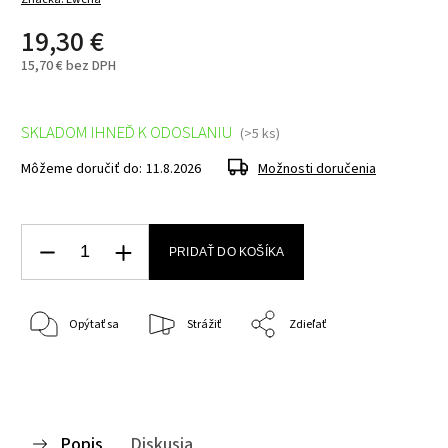
19,30 €
15,70 € bez DPH
SKLADOM IHNEĎ K ODOSLANIU
(>5 ks)
Môžeme doručiť do:
11.8.2026
Možnosti doručenia
PRIDAŤ DO KOŠÍKA
Opýtať sa
Strážiť
Zdieľať
Popis
Diskusia