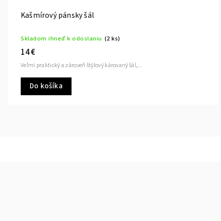
Kašmírový pánsky šál
Skladom ihneď k odoslaniu
(2 ks)
14 €
Veľmi praktický a zároveň štýlový károvaný šál,...
Do košíka