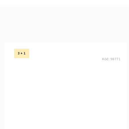
3 + 1
Kód:
98771