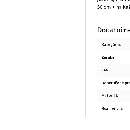
30 cm + na ka
Dodatočn
Kategória
:
Záruka
:
EAN
:
Doporučené pr
Materiál
:
Rozmer cm
: