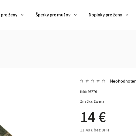
 pre ženy
Šperky pre mužov
Doplnky pre ženy
Neohodnote
Kód:
98776
Značka:
Ewena
14 €
11,40 € bez DPH