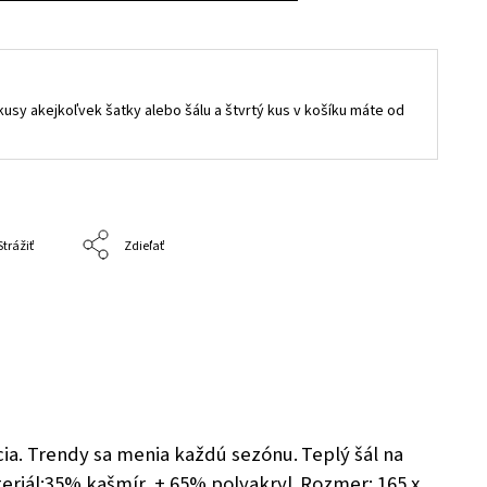
i kusy akejkoľvek šatky alebo šálu a štvrtý kus v košíku máte od
Strážiť
Zdieľať
ncia. Trendy sa menia každú sezónu.
Teplý šál na
eriál:
35% kašmír + 65% polyakryl
.
Rozmer: 165 x