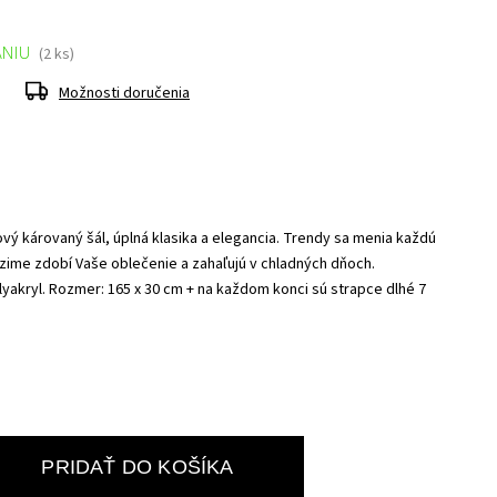
ANIU
(2 ks)
Možnosti doručenia
ový károvaný šál, úplná klasika a elegancia. Trendy sa menia každú
v zime zdobí Vaše oblečenie a zahaľujú v chladných dňoch.
yakryl.
Rozmer: 165 x 30 cm + na každom konci sú strapce dlhé 7
PRIDAŤ DO KOŠÍKA