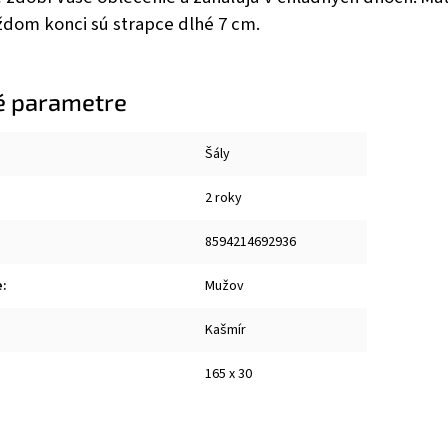
ždom konci sú strapce dlhé 7 cm.
é parametre
Šály
2 roky
8594214692936
e
:
Mužov
Kašmír
165 x 30