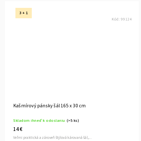
3 + 1
Kód:
99124
Kašmírový pánsky šál 165 x 30 cm
Skladom ihneď k odoslaniu
(>5 ks)
14 €
Veľmi praktická a zároveň štýlová károvaná šál,...