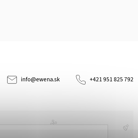
info
@
ewena.sk
+421 951 825 792