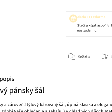
Akcia 3+1 zdarma
Stačí si kúpiť aspoň tr
nás zadarmo.
Opýtať sa
popis
vý pánsky šál
ý a zároveň štýlový károvaný šál, úplná klasika a elega
e zdobí Vaše oblečenie a zahaľujú v chladných dňoch.
Mat