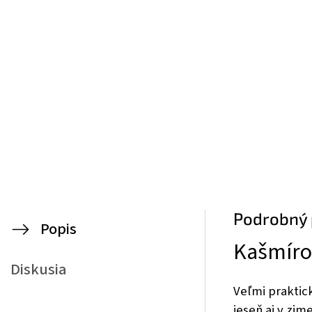
Podrobný 
Popis
Kašmíro
Diskusia
Veľmi praktick
jeseň aj v zim