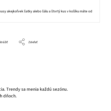
i kusy akejkoľvek šatky alebo šálu a štvrtý kus v košíku máte od
Strážiť
Zdieľať
ncia. Trendy sa menia každú sezónu.
ch dňoch.