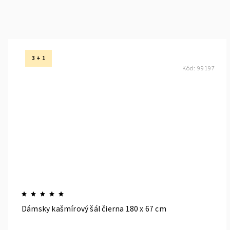
3 + 1
Kód:
99197
Dámsky kašmírový šál čierna 180 x 67 cm