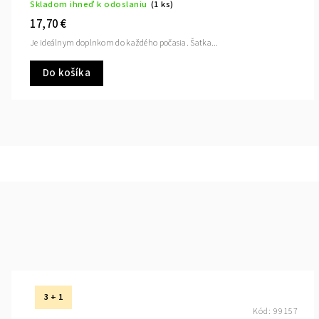
Skladom ihneď k odoslaniu
(1 ks)
17,70 €
Je ideálnym doplnkom do každého počasia. Šatka...
Do košíka
3 + 1
Kód:
99157