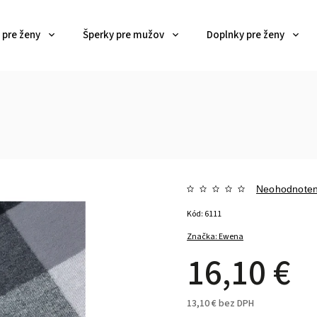
 pre ženy
Šperky pre mužov
Doplnky pre ženy
Neohodnote
Kód:
6111
Značka:
Ewena
16,10 €
13,10 € bez DPH