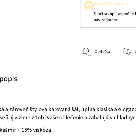
Akcia 3+1 zdarma
Stačí si kúpiť aspoň tr
nás zadarmo.
Opýtať sa
popis
á a zároveň štýlová károvaná šál, úplná klasika a elega
eseň aj v zime zdobí Vaše oblečenie a zahaľujú v chladný
 kašmír + 15% viskóza