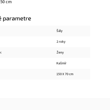
150 cm
é parametre
Šály
2 roky
e
:
Ženy
Kašmír
150 X 70 cm