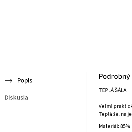
Podrobný 
Popis
TEPLÁ ŠÁLA
Diskusia
Veľmi praktick
Teplá šál na j
Materiál: 85%