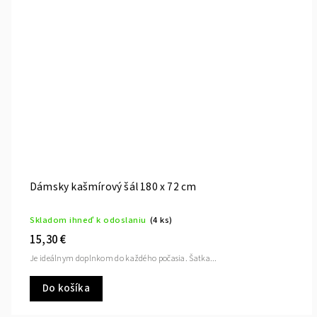
Dámsky kašmírový šál 180 x 72 cm
Skladom ihneď k odoslaniu
(4 ks)
15,30 €
Je ideálnym doplnkom do každého počasia. Šatka...
Do košíka