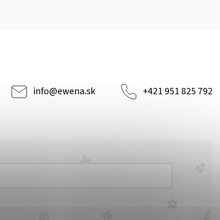
info
@
ewena.sk
+421 951 825 792