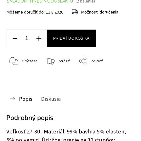
SKLADOM IHNEĎ K ODOSLANIU
(2 balenie)
Môžeme doručiť do:
11.8.2026
Možnosti doručenia
PRIDAŤ DO KOŠÍKA
Opýtať sa
Strážiť
Zdieľať
Popis
Diskusia
Podrobný popis
Veľkosť 27-30 . Materiál: 99% bavlna 5% elasten,
5% polyamid. Údržba: pranie na 30 stupňov.