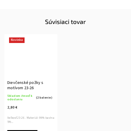
Súvisiaci tovar
Novinka
Dievčenské požky s
motívom 23-26
Skladom ihneď k
(2 balenie)
odoslaniu
2,80 €
Veľkosť 23-26 . Materiál: 99% bavlna
5%...