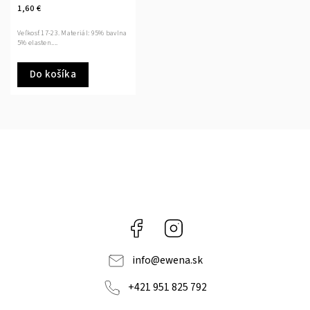
1,60 €
Veľkosť 17-23. Materiál: 95% bavlna
5% elasten....
Do košíka
Facebook
Instagram
info
@
ewena.sk
+421 951 825 792