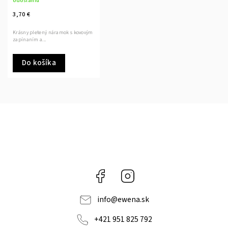
odoslaniu
3,70 €
Krásny pletený náramok s kovovým
zapínaním a...
Do košíka
Facebook
Instagram
info
@
ewena.sk
+421 951 825 792