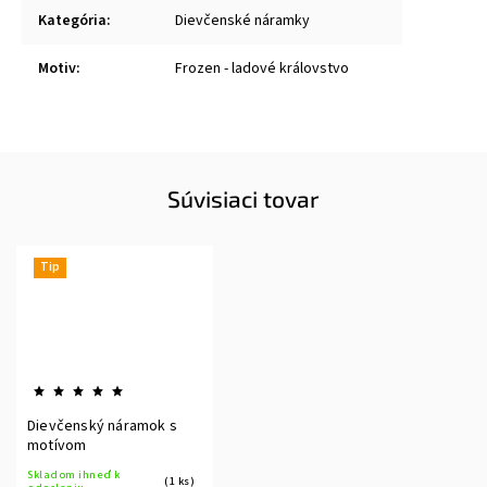
Kategória
:
Dievčenské náramky
Motiv
:
Frozen - ladové královstvo
Súvisiaci tovar
Tip
Dievčenský náramok s
motívom
Skladom ihneď k
(1 ks)