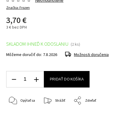
Neohodnotené
Značka:
Frozen
3,70 €
3 € bez DPH
SKLADOM IHNEĎ K ODOSLANIU
(2 ks)
Môžeme doručiť do:
7.8.2026
Možnosti doručenia
PRIDAŤ DO KOŠÍKA
Opýtať sa
Strážiť
Zdieľať