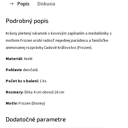
Popis
Diskusia
Podrobný popis
Krásny pletený náramok s kovovým zapínaním a medailóniky s
motívmi Frozen urobí radosť nejednej parádnicu a fanúšičke
animovanej rozprávky Ľadové kráľovstvo (Frozen).
Materiál:
textil
Pohlavie
dievčatá
Počet ks v balení:
1 ks
Rozmery:
šírka 4 cm obvod 16 cm
Motív:
Frozen (Disney)
Dodatočné parametre