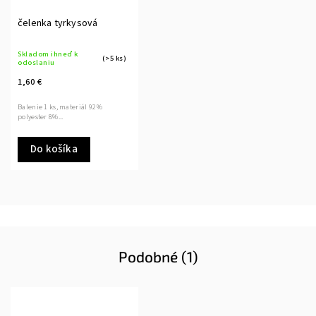
čelenka tyrkysová
Skladom ihneď k
(>5 ks)
odoslaniu
1,60 €
Balenie 1 ks, materiál 92%
polyester 8%...
Do košíka
Podobné (1)