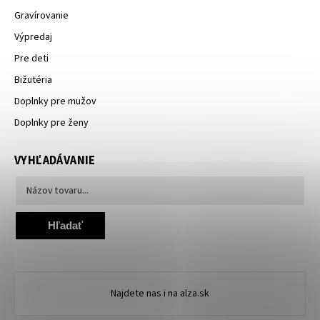
Gravírovanie
Výpredaj
Pre deti
Bižutéria
Doplnky pre mužov
Doplnky pre ženy
VYHĽADÁVANIE
Hľadať
Najdete nas i na alza.sk