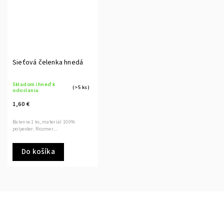
Sieťová čelenka hnedá
Skladom ihneď k
(>5 ks)
odoslaniu
1,60 €
Balenie 1 ks, materiál 100%
polyester. Rozmer...
Do košíka