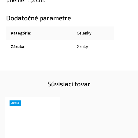
priemer 1,3 cm.
Dodatočné parametre
Kategória
:
Čelenky
Záruka
:
2 roky
Súvisiaci tovar
Akcia