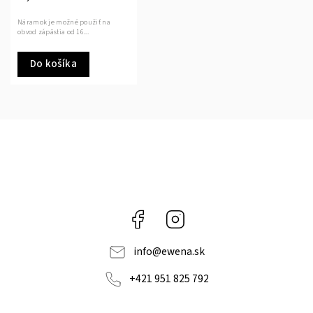
Náramok je možné použiť na
obvod zápästia od 16...
Do košíka
Facebook
Instagram
info
@
ewena.sk
+421 951 825 792