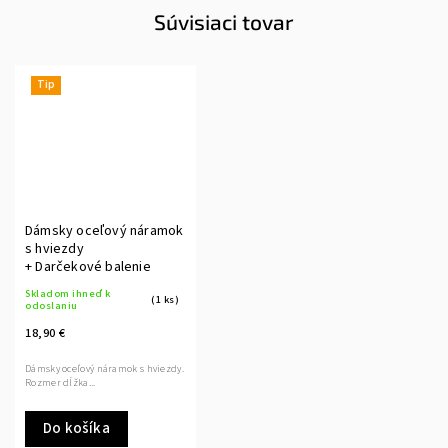
Súvisiaci tovar
Tip
Dámsky oceľový náramok
s hviezdy
+ Darčekové balenie
Skladom ihneď k
(1 ks)
odoslaniu
18,90 €
Dámsky oceľový náramok s hviezdy.
Rozmer dĺžka...
Do košíka