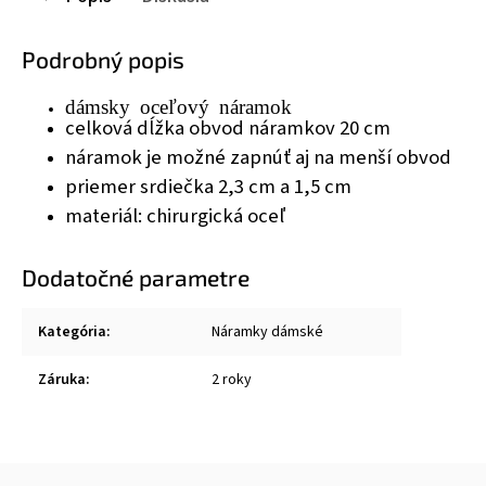
Podrobný popis
dámsky oceľový náramok
celková dĺžka obvod náramkov 20 cm
náramok je možné zapnúť aj na menší obvod
priemer srdiečka 2,3 cm a 1,5 cm
materiál: chirurgická oceľ
Dodatočné parametre
Kategória
:
Náramky dámské
Záruka
:
2 roky