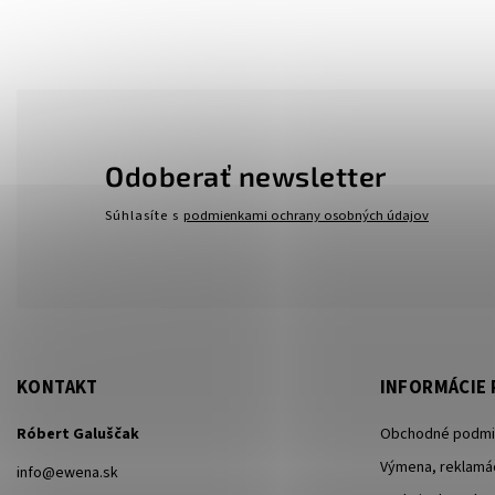
Odoberať newsletter
Súhlasíte s
podmienkami ochrany osobných údajov
KONTAKT
INFORMÁCIE 
Róbert Galuščak
Obchodné podmi
Výmena, reklamác
info
@
ewena.sk