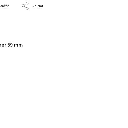
Strážiť
Zdieľať
emer 59 mm