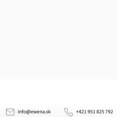
info
@
ewena.sk
+421 951 825 792