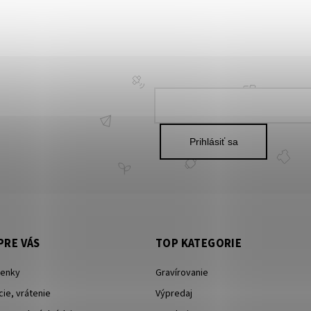
Prihlásiť sa
PRE VÁS
TOP KATEGORIE
enky
Gravírovanie
ie, vrátenie
Výpredaj