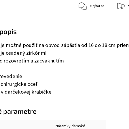
Opýtať sa
popis
je možné použiť na obvod zápästia od 16 do 18 cm pri
je osadený zirkónmi
e: rozovretím a zacvaknutím
revedenie
 chirurgická oceľ
 v darčekovej krabičke
é parametre
Náramky dámské