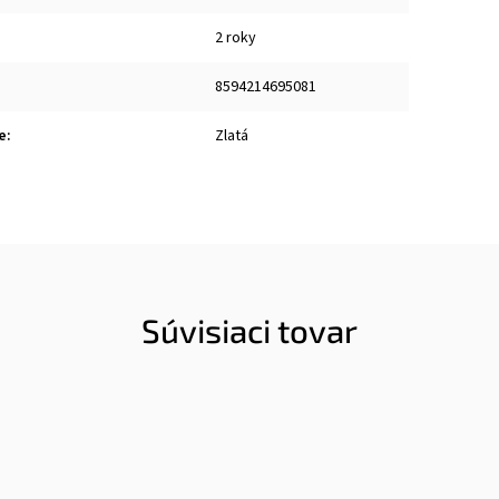
2 roky
8594214695081
e
:
Zlatá
Súvisiaci tovar