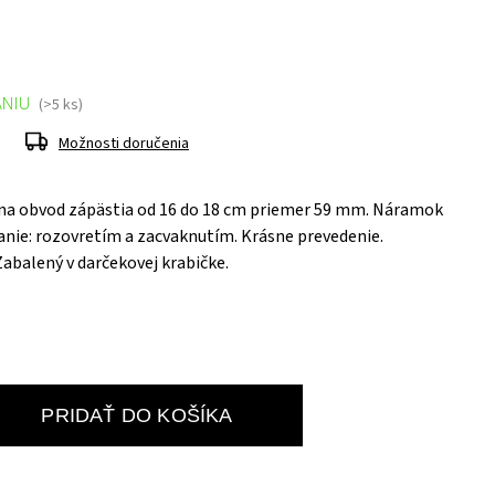
ANIU
(>5 ks)
Možnosti doručenia
na obvod zápästia od 16 do 18 cm priemer 59 mm. Náramok
anie: rozovretím a zacvaknutím. Krásne prevedenie.
 Zabalený v darčekovej krabičke.
PRIDAŤ DO KOŠÍKA