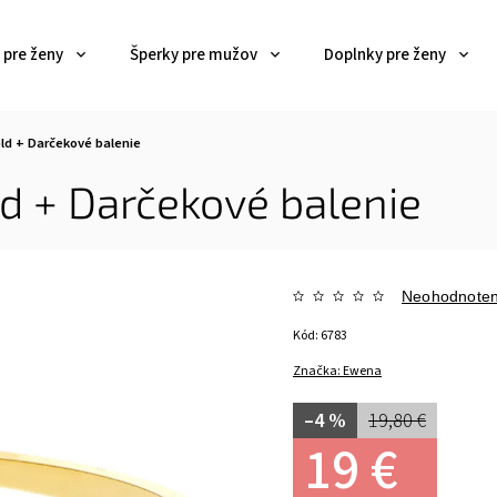
 pre ženy
Šperky pre mužov
Doplnky pre ženy
old
+ Darčekové balenie
ld
+ Darčekové balenie
Neohodnote
Kód:
6783
Značka:
Ewena
–4 %
19,80 €
19 €