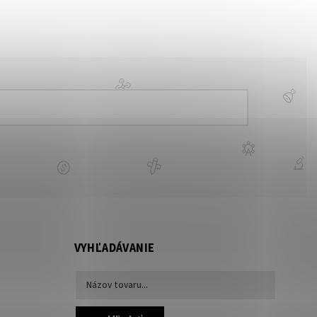
VYHĽADÁVANIE