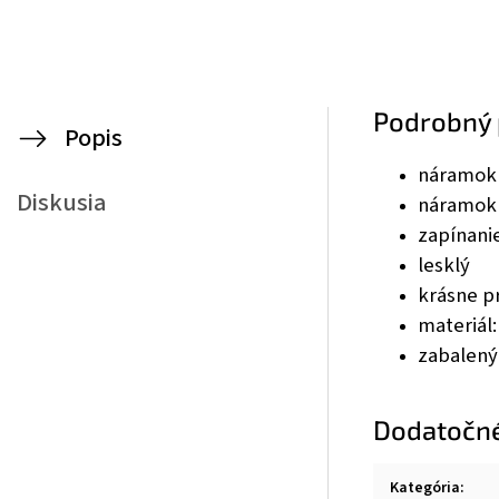
Podrobný 
Popis
náramok 
Diskusia
náramok 
zapínani
lesklý
krásne p
materiál:
zabalený
Dodatočn
Kategória
: