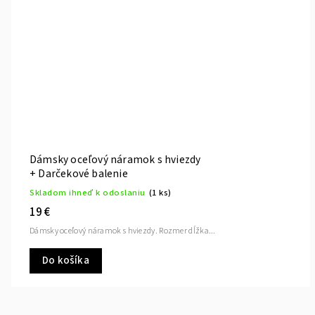
Dámsky oceľový náramok s hviezdy
+ Darčekové balenie
Skladom ihneď k odoslaniu
(1 ks)
19 €
Dámsky oceľový náramok s hviezdy. Rozmer dĺžka...
Do košíka