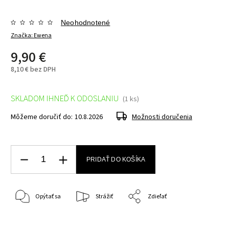
Neohodnotené
Značka:
Ewena
9,90 €
8,10 € bez DPH
SKLADOM IHNEĎ K ODOSLANIU
(1 ks)
Môžeme doručiť do:
10.8.2026
Možnosti doručenia
PRIDAŤ DO KOŠÍKA
Opýtať sa
Strážiť
Zdieľať