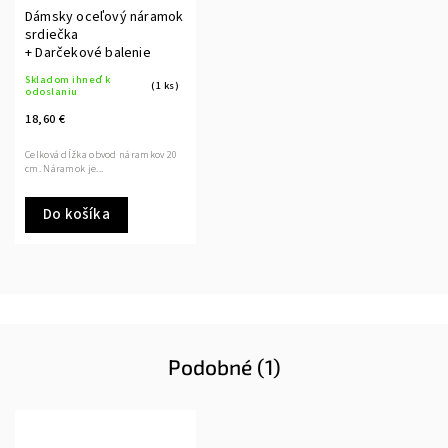
Dámsky oceľový náramok
srdiečka
+ Darčekové balenie
Skladom ihneď k
(1 ks)
odoslaniu
18,60 €
Celková dĺžka obvod náramkov 20
cm. Náramok je...
Do košíka
Podobné (1)