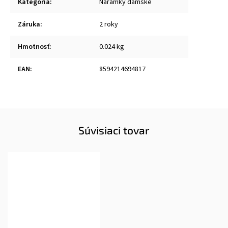
Kategória
:
Náramky dámské
Záruka
:
2 roky
Hmotnosť
:
0.024 kg
EAN
:
8594214694817
Súvisiaci tovar