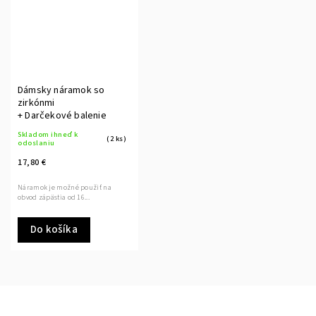
Dámsky náramok so
zirkónmi
+ Darčekové balenie
Skladom ihneď k
(2 ks)
odoslaniu
17,80 €
Náramok je možné použiť na
obvod zápästia od 16...
Do košíka