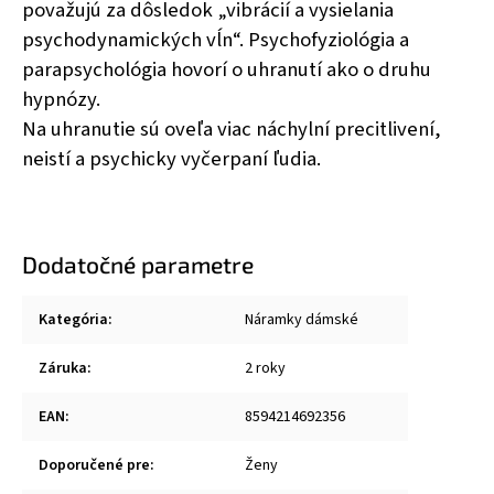
považujú za dôsledok „vibrácií a vysielania
psychodynamických vĺn“. Psychofyziológia a
parapsychológia hovorí o uhranutí ako o druhu
hypnózy.
Na uhranutie sú oveľa viac náchylní precitlivení,
neistí a psychicky vyčerpaní ľudia.
Dodatočné parametre
Kategória
:
Náramky dámské
Záruka
:
2 roky
EAN
:
8594214692356
Doporučené pre
:
Ženy