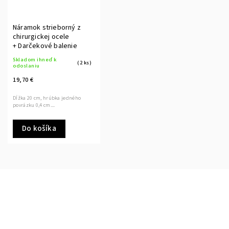
Náramok strieborný z
chirurgickej ocele
+ Darčekové balenie
Skladom ihneď k
(2 ks)
odoslaniu
19,70 €
Dĺžka 20 cm, hrúbka jedného
povrázku 0,4 cm....
Do košíka