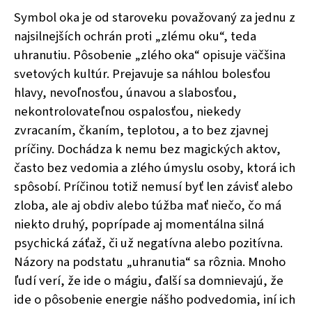
Symbol oka je od staroveku považovaný za jednu z
najsilnejších ochrán proti „zlému oku“, teda
uhranutiu. Pôsobenie „zlého oka“ opisuje väčšina
svetových kultúr. Prejavuje sa náhlou bolesťou
hlavy, nevoľnosťou, únavou a slabosťou,
nekontrolovateľnou ospalosťou, niekedy
zvracaním, čkaním, teplotou, a to bez zjavnej
príčiny. Dochádza k nemu bez magických aktov,
často bez vedomia a zlého úmyslu osoby, ktorá ich
spôsobí. Príčinou totiž nemusí byť len závisť alebo
zloba, ale aj obdiv alebo túžba mať niečo, čo má
niekto druhý, poprípade aj momentálna silná
psychická záťaž, či už negatívna alebo pozitívna.
Názory na podstatu „uhranutia“ sa rôznia. Mnoho
ľudí verí, že ide o mágiu, ďalší sa domnievajú, že
ide o pôsobenie energie nášho podvedomia, iní ich