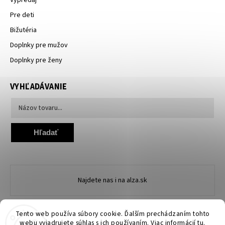
Pre deti
Bižutéria
Doplnky pre mužov
Doplnky pre ženy
VYHĽADÁVANIE
Hľadať
Najdete nas i na alza.sk
Tento web používa súbory cookie. Ďalším prechádzaním tohto
webu vyjadrujete súhlas s ich používaním. Viac informácií
tu
.