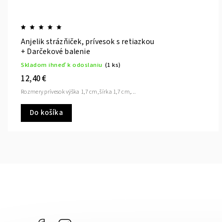
Anjelik strázňiček, prívesok s retiazkou
+ Darčekové balenie
Skladom ihneď k odoslaniu
(1 ks)
12,40 €
Rozmery prívesok výška 1,7 cm, šírka 1,7 cm,...
Do košíka