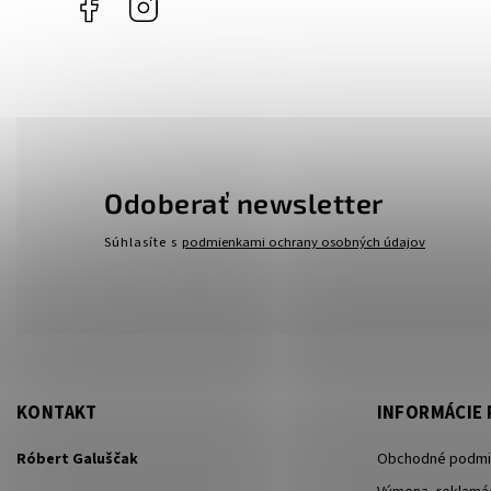
Facebook
Instagram
Odoberať newsletter
Súhlasíte s
podmienkami ochrany osobných údajov
KONTAKT
INFORMÁCIE 
Róbert Galuščak
Obchodné podmi