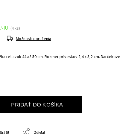
ANIU
(4 ks)
Možnosti doručenia
žka retiazok 44 až 50 cm. Rozmer príveskov 2,4 x 3,2 cm. Darčekové
PRIDAŤ DO KOŠÍKA
Strážiť
Zdieľať