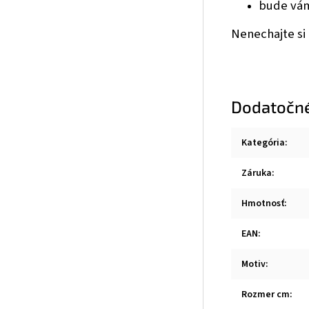
bude vám
Nenechajte si 
Dodatočn
Kategória
:
Záruka
:
Hmotnosť
:
EAN
:
Motiv
:
Rozmer cm
: