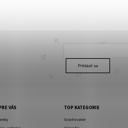
Prihlásiť sa
PRE VÁS
TOP KATEGORIE
enky
Gravírovanie