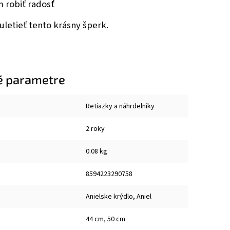
 robiť radosť
uletieť tento krásny šperk.
é parametre
Retiazky a náhrdelníky
2 roky
0.08 kg
8594223290758
Anielske krýdlo, Aniel
44 cm, 50 cm