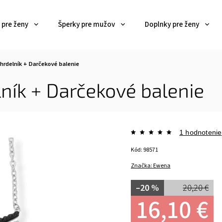
 pre ženy
Šperky pre mužov
Doplnky pre ženy
hrdelník
+ Darčekové balenie
lník
+ Darčekové balenie
1 hodnotenie
Kód:
98571
Značka:
Ewena
–20 %
20,20 €
16,10 €