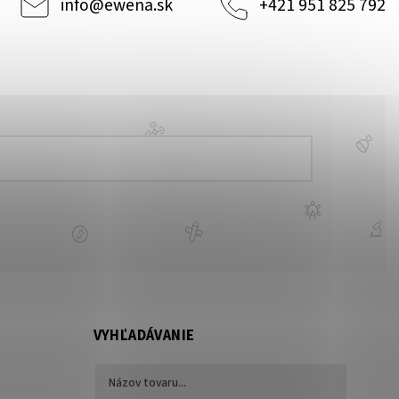
info
@
ewena.sk
+421 951 825 792
VYHĽADÁVANIE