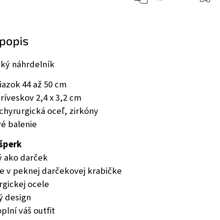
popis
ký náhrdelník
iazok 44 až 50 cm
ríveskov 2,4 x 3,2 cm
chyrurgická oceľ, zirkóny
é balenie
 šperk
ý ako darček
e v peknej darčekovej krabičke
urgickej ocele
 design
lní váš outfit