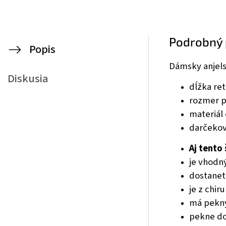
Podrobný 
Popis
Dámsky anjels
Diskusia
dĺžka ret
rozmer p
materiál 
darčekov
Aj tento
je vhodn
dostanet
je z chir
má pekný
pekne dop