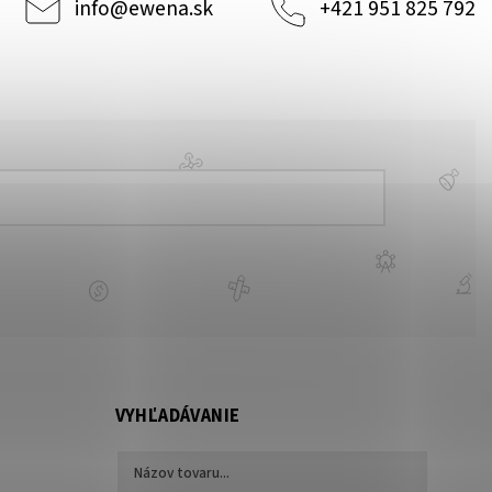
info
@
ewena.sk
+421 951 825 792
VYHĽADÁVANIE