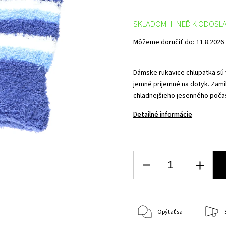
SKLADOM IHNEĎ K ODOSL
Môžeme doručiť do:
11.8.2026
Dámske rukavice chlupatka sú v
jemné príjemné na dotyk. Zamil
chladnejšieho jesenného počasi
Detailné informácie
Opýtať sa