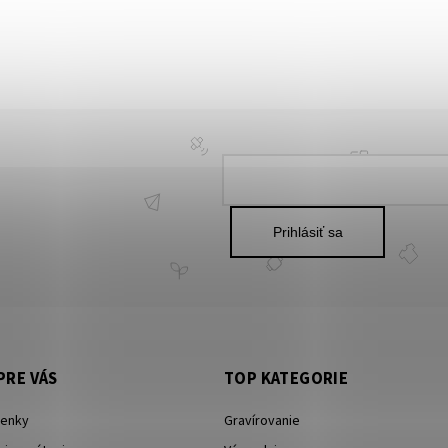
Prihlásiť sa
PRE VÁS
TOP KATEGORIE
enky
Gravírovanie