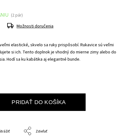
ANIU
(2 pár)
Možnosti doručenia
eľmi elastické, skvelo sa ruky prispôsobí. Rukavice sú veľmi
ujete si ich. Tento doplnok je vhodný do mierne zimy alebo do
a. Hodí sa ku kabátika aj elegantné bunde.
PRIDAŤ DO KOŠÍKA
Strážiť
Zdieľať