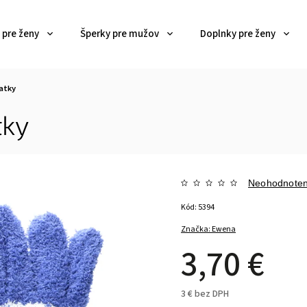
 pre ženy
Šperky pre mužov
Doplnky pre ženy
atky
tky
Neohodnote
Kód:
5394
Značka:
Ewena
3,70 €
3 € bez DPH