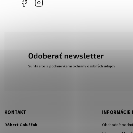
Facebook
Instagram
Odoberať newsletter
Súhlasíte s
podmienkami ochrany osobných údajov
KONTAKT
INFORMÁCIE 
Róbert Galuščak
Obchodné podmi