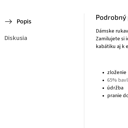
Podrobný 
Popis
Dámske rukavi
Diskusia
Zamilujete si 
kabátiku aj k 
zloženie
65% bavl
údržba
pranie do