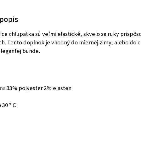
popis
ce chlupatka sú veľmi elastické, skvelo sa ruky prispôs
ich. Tento doplnok je vhodný do miernej zimy, alebo do 
elegantej bunde.
na
33% polyester
2% elasten
 30 ° C