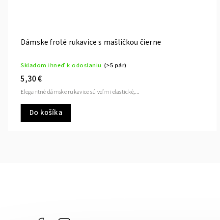
Dámske froté rukavice s mašličkou čierne
Skladom ihneď k odoslaniu
(>5 pár)
5,30 €
Elegantné dámske rukavice sú veľmi elastické,...
Do košíka