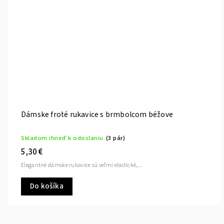
Dámske froté rukavice s brmbolcom béžove
Skladom ihneď k odoslaniu
(3 pár)
5,30 €
Elegantné dámske rukavice sú veľmi elastické,...
Do košíka