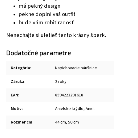
má pekný design
pekne doplní váš outfit
bude vám robiť radosť
Nenechajte si uletieť tento krásny šperk.
Dodatočné parametre
Kategória
:
Napichovacie náušnice
Záruka
:
2 roky
EAN
:
8594223291618
Motiv
:
Anielske krýdlo, Aniel
Rozmer cm
:
44 cm, 50 cm