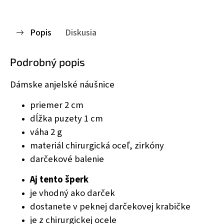
Popis
Diskusia
Podrobný popis
Dámske anjelské náušnice
priemer 2 cm
dĺžka puzety 1 cm
váha 2 g
materiál chirurgická oceľ, zirkóny
darčekové balenie
Aj tento šperk
je vhodný ako darček
dostanete v peknej darčekovej krabičke
je z chirurgickej ocele