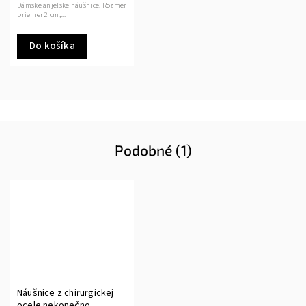
Dámske anjelské náušnice. Rozmer
priemer 2 cm,...
Do košíka
Podobné (1)
Náušnice z chirurgickej
ocele nekonečno