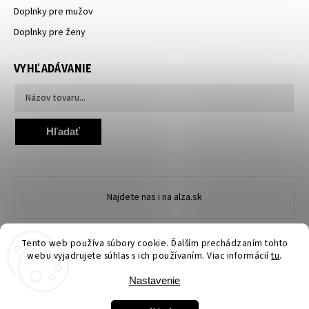
Doplnky pre mužov
Doplnky pre ženy
VYHĽADÁVANIE
Hľadať
Najdete nas i na alza.sk
Tento web používa súbory cookie. Ďalším prechádzaním tohto
webu vyjadrujete súhlas s ich používaním. Viac informácií
tu
.
Nastavenie
Copyright 2026
Ewena.sk
. Všetky práva vyhradené.
Upraviť nastavenie cookies