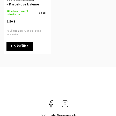
+ Darčekové balenie
Skladom ihneď k
(3 pár)
odoslaniu
9,50 €
Náušnice z chirurgickej ocele
nekonečno....
Do košíka
Facebook
Instagram
info
@
ewena.sk