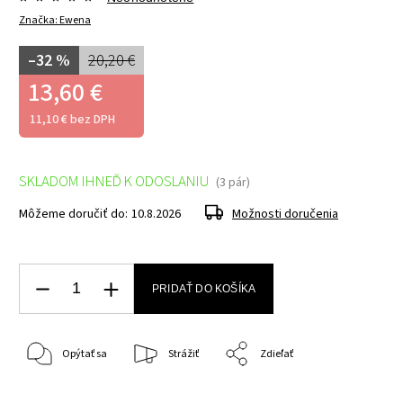
Značka:
Ewena
–32 %
20,20 €
13,60 €
11,10 € bez DPH
SKLADOM IHNEĎ K ODOSLANIU
(3 pár)
Môžeme doručiť do:
10.8.2026
Možnosti doručenia
PRIDAŤ DO KOŠÍKA
Opýtať sa
Strážiť
Zdieľať