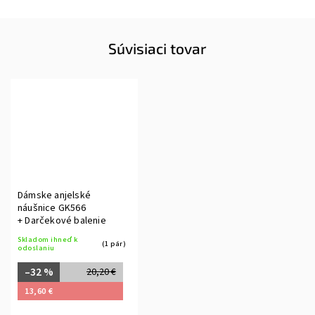
Súvisiaci tovar
Dámske anjelské
náušnice GK566
+ Darčekové balenie
Skladom ihneď k
(1 pár)
odoslaniu
–32 %
20,20 €
13,60 €