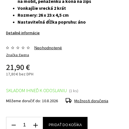
na mobil, peňaženku a koná na zips
Vonkajšie vrecká 2 krát
Rozmery: 26 x 23 x 4,5 cm
Nastaviteľná dĺžka popruhu: áno
Detailné informácie
Neohodnotené
Značka:
Ewena
21,90 €
17,80 € bez DPH
SKLADOM IHNEĎ K ODOSLANIU
(1 ks)
Môžeme doručiť do:
10.8.2026
Možnosti doručenia
PRIDAŤ DO KOŠÍKA