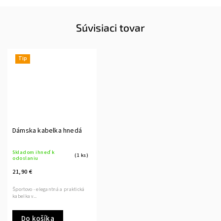
Súvisiaci tovar
Tip
Dámska kabelka hnedá
Skladom ihneď k
(1 ks)
odoslaniu
21,90 €
Športovo - elegantná a praktická
kabelka v...
Do košíka