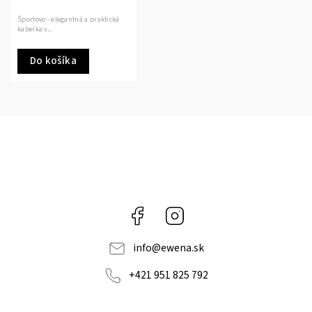
Športovo - elegantná a praktická
kabelka v...
Do košíka
Facebook
Instagram
info
@
ewena.sk
+421 951 825 792