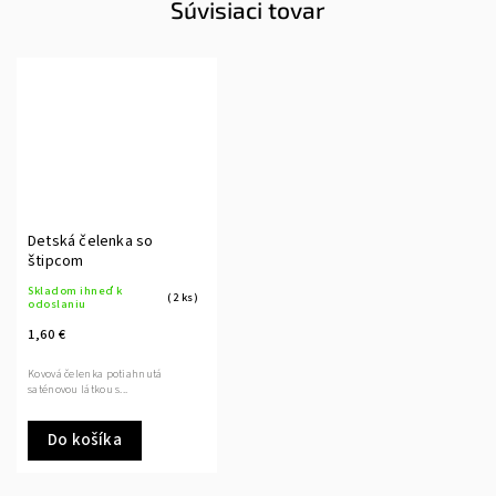
Súvisiaci tovar
Detská čelenka so
štipcom
Skladom ihneď k
(2 ks)
odoslaniu
1,60 €
Kovová čelenka potiahnutá
saténovou látkou s...
Do košíka