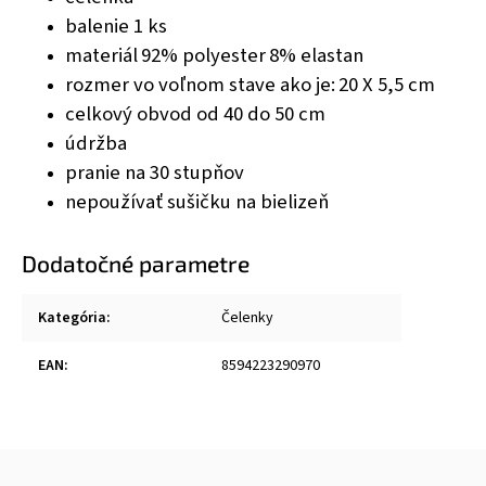
balenie 1 ks
materiál
92% polyester
8% elastan
rozmer vo voľnom stave ako je:
20 X 5,5 cm
celkový obvod od 40 do 50 cm
údržba
pranie na 30 stupňov
nepoužívať sušičku na bielizeň
Dodatočné parametre
Kategória
:
Čelenky
EAN
:
8594223290970