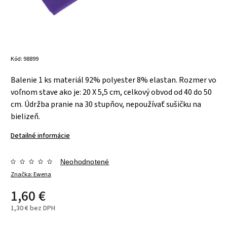
Kód:
98899
Balenie 1 ks
materiál
92% polyester
8% elastan.
Rozmer vo
voľnom stave ako je:
20 X 5,5 cm,
celkový obvod od 40 do 50
cm.
Údržba
pranie na 30 stupňov,
nepoužívať sušičku na
bielizeň.
Detailné informácie
Neohodnotené
Značka:
Ewena
1,60 €
1,30 € bez DPH