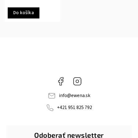
Do košíka
Facebook
Instagram
info
@
ewena.sk
+421 951 825 792
Odoberať newsletter