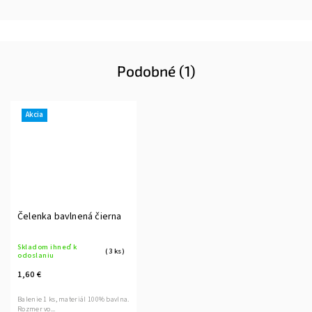
Podobné (1)
Akcia
Čelenka bavlnená čierna
Skladom ihneď k
(3 ks)
odoslaniu
1,60 €
Balenie 1 ks, materiál 100% bavlna.
Rozmer vo...