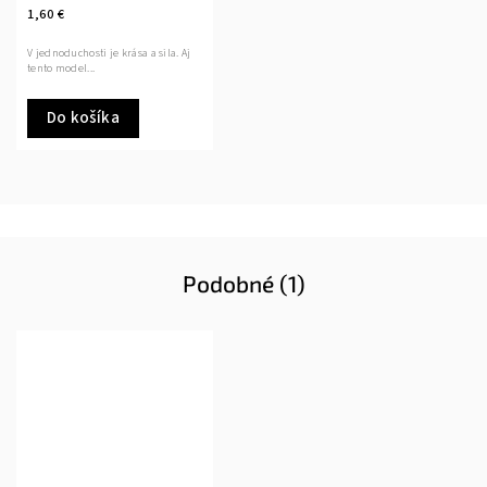
1,60 €
V jednoduchosti je krása a sila. Aj
tento model...
Do košíka
Podobné (1)