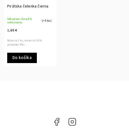
Pirátska čelenka čierna
Skladom ihneď k
(>5 ks)
odoslaniu
1,60 €
Balenie 1 ks, materiál 92%
polyester 8%...
Do košíka
Facebook
Instagram