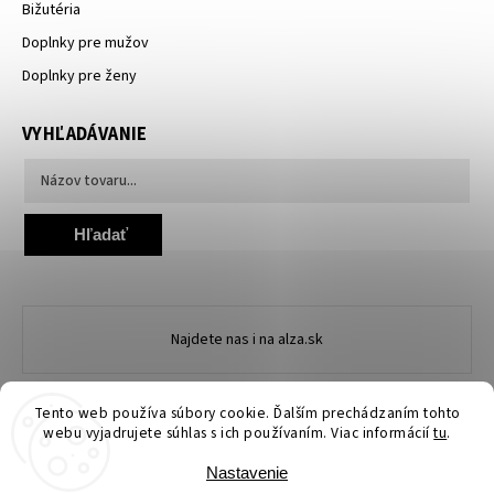
Bižutéria
Doplnky pre mužov
Doplnky pre ženy
VYHĽADÁVANIE
Hľadať
Najdete nas i na alza.sk
Tento web používa súbory cookie. Ďalším prechádzaním tohto
webu vyjadrujete súhlas s ich používaním. Viac informácií
tu
.
Nastavenie
Copyright 2026
Ewena.sk
. Všetky práva vyhradené.