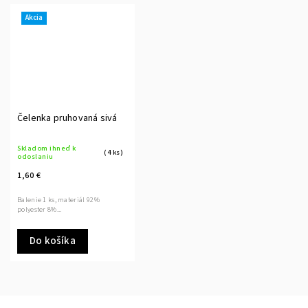
Akcia
Čelenka pruhovaná sivá
Skladom ihneď k
(4 ks)
odoslaniu
1,60 €
Balenie 1 ks, materiál 92%
polyester 8%...
Do košíka