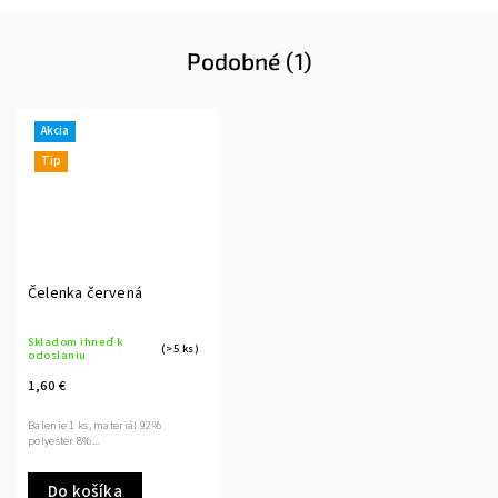
Podobné (1)
Akcia
Tip
Čelenka červená
Skladom ihneď k
(>5 ks)
odoslaniu
1,60 €
Balenie 1 ks, materiál 92%
polyester 8%...
Do košíka